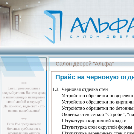
Салон дверей "Альфа"
Прайс на черновую отде
***
Свет, проникающий в
1.3.
Черновая отделка стен
каждый уголок Вашего дома,
Устройство обрешетки по деревян
и наполняющий невидимой
Устройство обрешетки по кирпич
силой любой интерьер?
Да, конечно, ведь свет - это
Устройство обрешетки по бетонны
основа нашей жизни!
Оклейка стен сеткой "Строби", "п
***
Штукатурка кирпичной кладки
Если Вы предъявляете
Штукатурка стен округлой формы
большие требования к
Штукатурка деревянных стен с пр
оформлению жилого